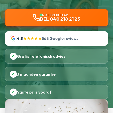
NU BEREIKBAAR
BEL 040 218 21 23
4,8
★★★★★
568 Google reviews
✓
Gratis telefonisch advies
✓
3 maanden garantie
✓
Vaste prijs vooraf