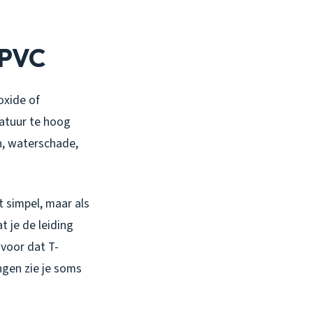
 PVC
oxide of
ratuur te hoog
n, waterschade,
t simpel, maar als
t je de leiding
 voor dat T-
ngen zie je soms