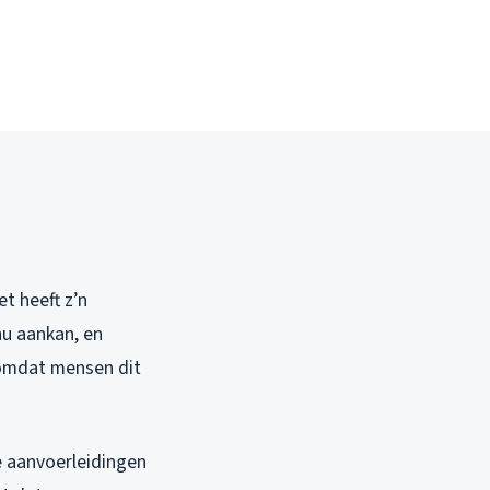
et heeft z’n
nu aankan, en
e omdat mensen dit
e aanvoerleidingen