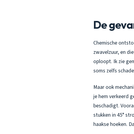
De geva
Chemische ontstop
zwavelzuur, en di
oploopt. Ik zie ge
soms zelfs schade
Maar ook mechanisc
je hem verkeerd ge
beschadigt. Vooral
stukken in 45° st
haakse hoeken. Daa