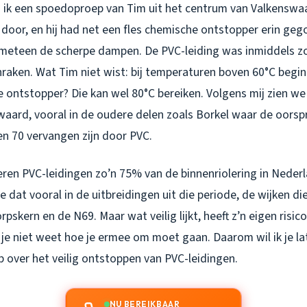
 ik een spoedoproep van Tim uit het centrum van Valkenswaar
door, en hij had net een fles chemische ontstopper erin gego
meteen de scherpe dampen. De PVC-leiding was inmiddels zo
nraken. Wat Tim niet wist: bij temperaturen boven 60°C begin
 ontstopper? Die kan wel 80°C bereiken. Volgens mij zien we 
waard, vooral in de oudere delen zoals Borkel waar de oorsp
ren 70 vervangen zijn door PVC.
ren PVC-leidingen zo’n 75% van de binnenriolering in Nederl
e dat vooral in de uitbreidingen uit die periode, de wijken d
skern en de N69. Maar wat veilig lijkt, heeft z’n eigen risico’
je niet weet hoe je ermee om moet gaan. Daarom wil ik je lat
b over het veilig ontstoppen van PVC-leidingen.
NU BEREIKBAAR