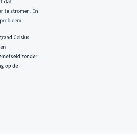
nt dat
or te stromen. En
 probleem.
graad Celsius.
een
 gemetseld zonder
ng op de