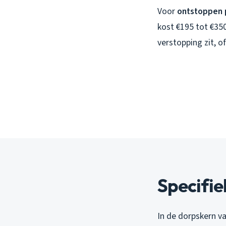
Voor
ontstoppen 
kost €195 tot €35
verstopping zit, of
Specifie
In de dorpskern v