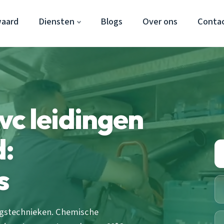
waard
Diensten
Blogs
Over ons
Conta
c leidingen
:
s
ngstechnieken. Chemische