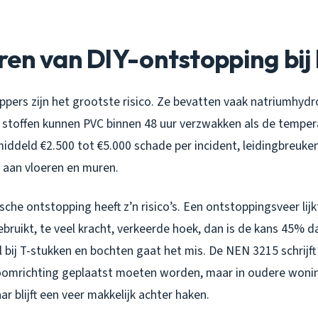
ren van DIY-ontstopping bij
pers zijn het grootste risico. Ze bevatten vaak natriumhydr
e stoffen kunnen PVC binnen 48 uur verzwakken als de tempe
middeld €2.500 tot €5.000 schade per incident, leidingbreuke
 aan vloeren en muren.
he ontstopping heeft z’n risico’s. Een ontstoppingsveer lijk
bruikt, te veel kracht, verkeerde hoek, dan is de kans 45% da
 bij T-stukken en bochten gaat het mis. De NEN 3215 schrijft
roomrichting geplaatst moeten worden, maar in oudere woni
r blijft een veer makkelijk achter haken.