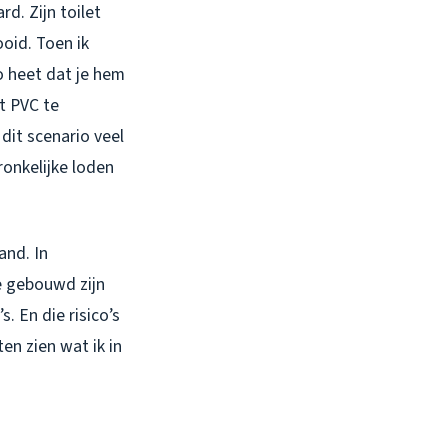
d. Zijn toilet
oid. Toen ik
 heet dat je hem
t PVC te
dit scenario veel
ronkelijke loden
and. In
ie gebouwd zijn
s. En die risico’s
en zien wat ik in