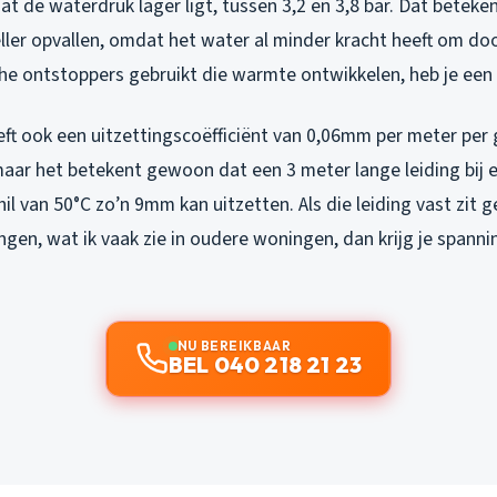
 dat de waterdruk lager ligt, tussen 3,2 en 3,8 bar. Dat beteke
ller opvallen, omdat het water al minder kracht heeft om do
che ontstoppers gebruikt die warmte ontwikkelen, heb je een
ft ook een uitzettingscoëfficiënt van 0,06mm per meter per 
maar het betekent gewoon dat een 3 meter lange leiding bij 
l van 50°C zo’n 9mm kan uitzetten. Als die leiding vast zit
gen, wat ik vaak zie in oudere woningen, dan krijg je spanni
NU BEREIKBAAR
BEL 040 218 21 23