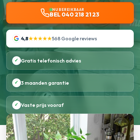
NU BEREIKBAAR
BEL 040 218 21 23
4,8
★★★★★
568 Google reviews
✓
Gratis telefonisch advies
✓
3 maanden garantie
✓
Vaste prijs vooraf